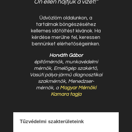
Ön ellen hajtjuk a vizet!”
Üdvözlöm oldalunkon, a
tartalmak böngészéséhez
kellemes időtöltést kívánok. Ha
kérdése merülne fel, keressen
bennünket elérhetőségeinken.
Horváth Gábor
építőmérnök, munkavédelmi
mérnök, Emelőgép szakértő,
Vasúti pálya-jármű diagnosztikai
szakmérnök, Menedzser-
mérnök, a
Magyar Mérnöki
Kamara tagja
Tűzvédelmi szakterületeink