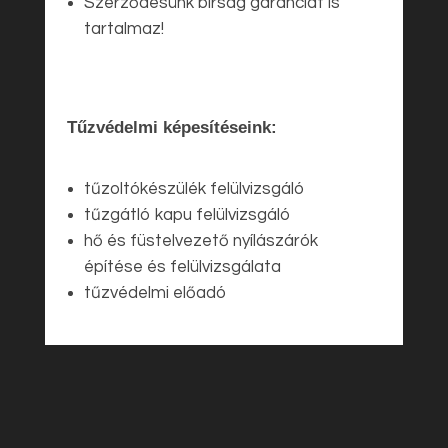
Szerződésünk bírság garanciát is
tartalmaz!
Tűzvédelmi képesítéseink:
tűzoltókészülék felülvizsgáló
tűzgátló kapu felülvizsgáló
hő és füstelvezető nyílászárók
építése és felülvizsgálata
tűzvédelmi előadó